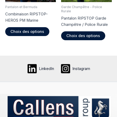
la
la
page
page
Pantalon et Bermuda
Garde Champêtre - Police
Rurale
du
du
Combinaison RIPSTOP-
Pantalon RIPSTOP Garde
produit
produi
HEROS PM Marine
Champêtre / Police Rurale
Ce
Choix des options
Ce
produit
Choix des options
produi
a
a
plusieurs
plusie
variations.
variati
Les
Les
options
LinkedIn
Instagram
option
peuvent
peuve
être
être
choisies
choisi
sur
sur
la
la
page
page
du
du
produit