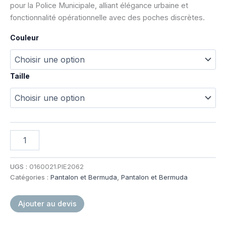
pour la Police Municipale, alliant élégance urbaine et
fonctionnalité opérationnelle avec des poches discrètes.
Couleur
Taille
quantité
de
Pantalon
d'intervention
UGS :
0160021.PIE2062
Été
Catégories :
Pantalon et Bermuda
,
Pantalon et Bermuda
Satin
Police
Ajouter au devis
Municipale