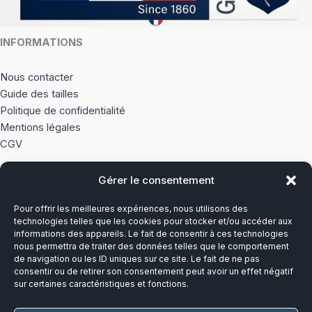
produi
INFORMATIONS
Nous contacter
Guide des tailles
Politique de confidentialité
Mentions légales
CGV
Gérer le consentement
À PROPOS
Pour offrir les meilleures expériences, nous utilisons des
Notre histoire
technologies telles que les cookies pour stocker et/ou accéder aux
informations des appareils. Le fait de consentir à ces technologies
nous permettra de traiter des données telles que le comportement
Du lundi au vendredi
de navigation ou les ID uniques sur ce site. Le fait de ne pas
8h00-12h30 et 13h30-17h00
consentir ou de retirer son consentement peut avoir un effet négatif
sur certaines caractéristiques et fonctions.
Téléphone :
03 20 28 14 14