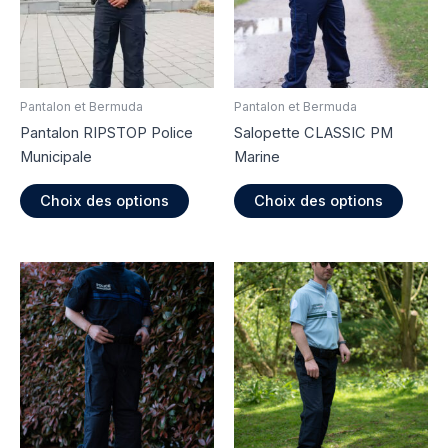
Pantalon et Bermuda
Pantalon et Bermuda
Pantalon RIPSTOP Police
Salopette CLASSIC PM
Municipale
Marine
Ce
Ce
Choix des options
Choix des options
produit
produi
a
a
plusieurs
plusie
variations.
variati
Les
Les
options
option
peuvent
peuve
être
être
choisies
choisi
sur
sur