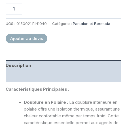
quantité
de
Pantalon
d'intervention
UGS :
0150021.PIH1040
Catégorie :
Pantalon et Bermuda
Hiver
Police
Ajouter au devis
Municipale
Description
Informations complémentaires
Caractéristiques Principales :
Doublure en Polaire :
La doublure intérieure en
polaire offre une isolation thermique, assurant une
chaleur confortable même par temps froid. Cette
caractéristique essentielle permet aux agents de