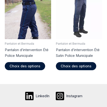
Les
Les
options
option
peuvent
peuve
être
être
choisies
choisi
sur
sur
la
la
page
page
Pantalon et Bermuda
Pantalon et Bermuda
du
du
Pantalon d’intervention Été
Pantalon d’intervention Été
produit
produi
Police Municipale
Satin Police Municipale
Ce
Ce
Choix des options
Choix des options
produit
produi
a
a
plusieurs
plusie
variations.
variati
Les
Les
LinkedIn
Instagram
options
option
peuvent
peuve