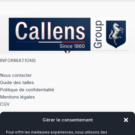
être
être
choisies
choisi
sur
sur
la
la
page
page
du
du
produit
produi
INFORMATIONS
Nous contacter
Guide des tailles
Politique de confidentialité
Mentions légales
CGV
Gérer le consentement
À PROPOS
Pour offrir les meilleures expériences, nous utilisons des