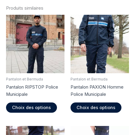
Produits similaires
Pantalon et Bermuda
Pantalon et Bermuda
Pantalon RIPSTOP Police
Pantalon PAXION Homme
Municipale
Police Municipale
Ce
Ce
Choix des options
Choix des options
produit
produi
a
a
plusieurs
plusie
variations.
variati