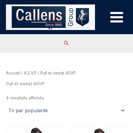
Aller
au
contenu
Rechercher
Accueil
/
A.S.V.P
/ Pull et sweat ASVP
Pull et sweat ASVP
Trié
4 résultats affichés
par
popularité