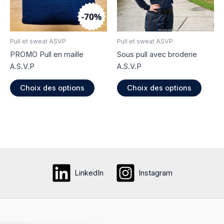
choisies
choisi
sur
sur
la
la
page
page
Pull et sweat ASVP
Pull et sweat ASVP
du
du
PROMO Pull en maille
Sous pull avec broderie
produit
produi
A.S.V.P
A.S.V.P
Ce
Ce
Choix des options
Choix des options
produit
produi
a
a
plusieurs
plusie
variations.
variati
Les
Les
options
option
peuvent
peuve
LinkedIn
Instagram
être
être
choisies
choisi
sur
sur
la
la