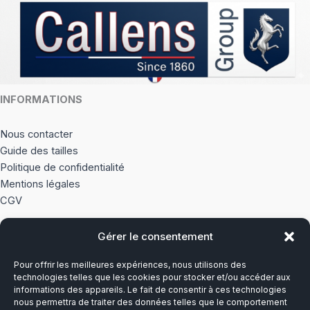
page
page
du
du
produit
produi
INFORMATIONS
Nous contacter
Guide des tailles
Politique de confidentialité
Mentions légales
CGV
Gérer le consentement
À PROPOS
Pour offrir les meilleures expériences, nous utilisons des
Notre histoire
technologies telles que les cookies pour stocker et/ou accéder aux
informations des appareils. Le fait de consentir à ces technologies
nous permettra de traiter des données telles que le comportement