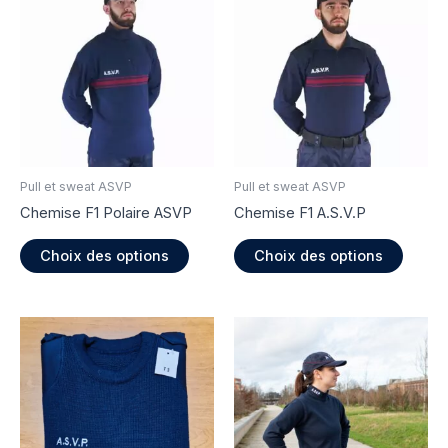
Pull et sweat ASVP
Pull et sweat ASVP
Chemise F1 Polaire ASVP
Chemise F1 A.S.V.P
Ce
Ce
Choix des options
Choix des options
produit
produi
a
a
plusieurs
plusie
variations.
variati
Les
Les
options
option
peuvent
peuve
être
être