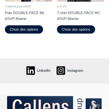
page
la
du
page
T-shirt et polo ASVP
A.S.V.P
produit
du
Polo DOUBLE-FACE ML
T-shirt DOUBLE-FACE MC
produit
ASVP Marine
ASVP Marine
Ce
Ce
Choix des options
Choix des options
produit
produit
a
a
plusieurs
plusieur
variations.
variation
Les
Les
options
options
peuvent
peuvent
LinkedIn
Instagram
être
être
choisies
choisies
sur
sur
la
la
page
page
du
du
produit
produit