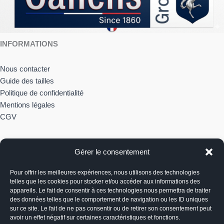
INFORMATIONS
Nous contacter
Guide des tailles
Politique de confidentialité
Mentions légales
CGV
À PROPOS
Gérer le consentement
Notre histoire
Pour offrir les meilleures expériences, nous utilisons des technologies
telles que les cookies pour stocker et/ou accéder aux informations des
appareils. Le fait de consentir à ces technologies nous permettra de traiter
Du lundi au vendredi
des données telles que le comportement de navigation ou les ID uniques
8h00-12h30 et 13h30-17h00
sur ce site. Le fait de ne pas consentir ou de retirer son consentement peut
avoir un effet négatif sur certaines caractéristiques et fonctions.