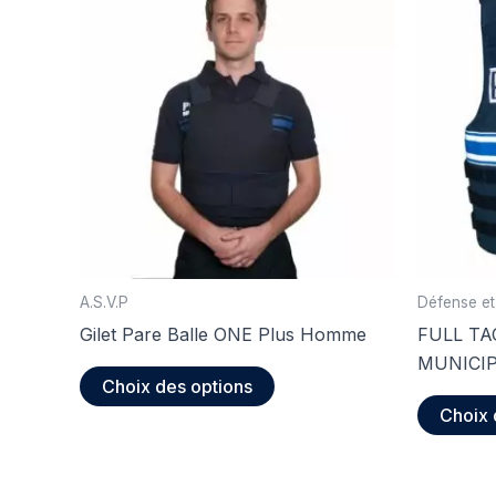
A.S.V.P
Défense et
Gilet Pare Balle ONE Plus Homme
FULL TA
MUNICI
Ce
Choix des options
produit
Choix 
a
plusieurs
variations.