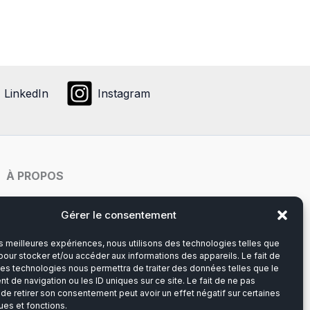
plusieurs
ons
variations.
ent
Les
options
ies
peuvent
LinkedIn
Instagram
être
choisies
sur
la
it
page
À PROPOS
du
produit
Notre histoire
Gérer le consentement
les meilleures expériences, nous utilisons des technologies telles que
Du lundi au vendredi
pour stocker et/ou accéder aux informations des appareils. Le fait de
8h00-12h30 et 13h30-17h00
ces technologies nous permettra de traiter des données telles que le
 de navigation ou les ID uniques sur ce site. Le fait de ne pas
 de retirer son consentement peut avoir un effet négatif sur certaines
Téléphone :
03 20 28 14 14
ues et fonctions.