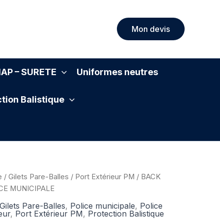
Mon devis
SIAP – SURETE
Uniformes neutres
tion Balistique
e
/
Gilets Pare-Balles
/
Port Extérieur PM
/ BACK
CE MUNICIPALE
Gilets Pare-Balles
,
Police municipale
,
Police
eur
,
Port Extérieur PM
,
Protection Balistique