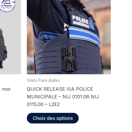
Gilets Pare-Balles
 noir
QUICK RELEASE IIIA POLICE
MUNICIPALE – NIJ 0101.06 NIJ
0115.00 – L2E2
it
Ce
Choix des options
eurs
produit
tions.
a