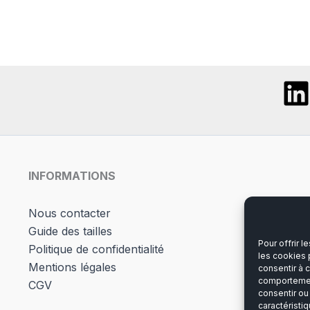
variations.
Les
Les
opti
options
peuv
peuvent
être
être
chois
choisies
sur
sur
la
la
page
page
du
du
produ
INFORMATIONS
produit
Nous contacter
Guide des tailles
Pour offrir 
Politique de confidentialité
les cookies 
Mentions légales
consentir à 
comportement
CGV
consentir ou
caractéristiq