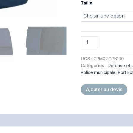
Taille
quantité
de
BACK
TACTICAL
UGS :
CPM02.GPB100
HOMME
Catégories :
Défense et 
POLICE
Police municipale
,
Port Ex
MUNICIPALE
Ajouter au devis