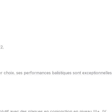
2.
 choix. ses performances balistiques sont exceptionnelles
lutif avec des plaques en conjonction en niveau III+, IV