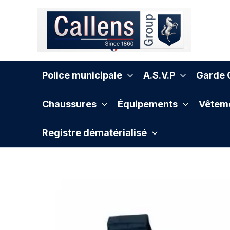
Aller
au
contenu
Police municipale
A.S.V.P
Garde C
Chaussures
Équipements
Vêteme
Registre dématérialisé