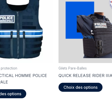
 protection
Gilets Pare-Balles
CTICAL HOMME POLICE
QUICK RELEASE RIDER IIIA
PALE
Ce
Choix des options
Ce
produ
des options
produit
a
a
plusi
plusieurs
varia