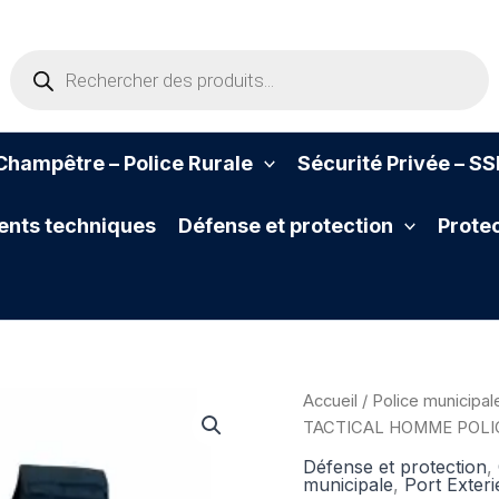
Recherche
de
produits
hampêtre – Police Rurale
Sécurité Privée – S
nts techniques
Défense et protection
Protec
Accueil
/
Police municipal
TACTICAL HOMME POLI
Défense et protection
,
municipale
,
Port Exteri