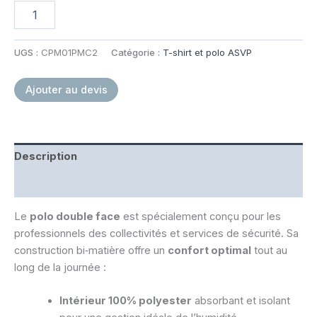
quantité
de
Polo
DOUBLE-
UGS :
CPM01PMC2
Catégorie :
T-shirt et polo ASVP
FACE
MC
Ajouter au devis
ASVP
Marine
Description
Informations complémentaires
Le
polo double face
est spécialement conçu pour les
professionnels des collectivités et services de sécurité. Sa
construction bi‑matière offre un
confort optimal
tout au
long de la journée :
Intérieur 100% polyester
absorbant et isolant