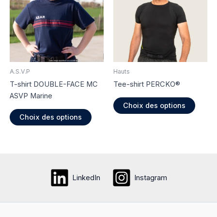
peuvent
option
être
peuve
choisies
être
sur
choisi
la
sur
page
la
du
page
A.S.V.P
Hauts
produit
du
T-shirt DOUBLE-FACE MC
Tee-shirt PERCKO®
produi
ASVP Marine
Ce
Choix des options
Ce
produi
Choix des options
produit
a
a
plusie
plusieurs
variati
variations.
Les
Les
option
LinkedIn
Instagram
options
peuve
peuvent
être
être
choisi
choisies
sur