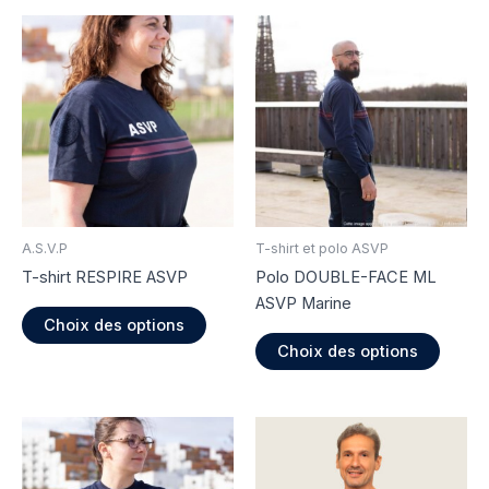
A.S.V.P
T-shirt et polo ASVP
T-shirt RESPIRE ASVP
Polo DOUBLE-FACE ML
ASVP Marine
Ce
Choix des options
produit
Ce
Choix des options
a
produi
plusieurs
a
variations.
plusie
Les
variati
options
Les