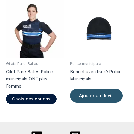
variations.
variati
Les
Les
options
option
peuvent
peuve
être
être
choisies
choisi
sur
sur
la
la
page
page
Gilets Pare-Balles
Police municipale
du
du
Gilet Pare Balles Police
Bonnet avec liseré Police
produit
produi
municipale ONE plus
Municipale
Femme
Ce
Ajouter au devis
Choix des options
produit
a
plusieurs
variations.
Les