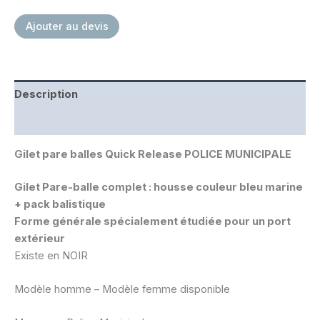
NIJ
Ajouter au devis
0101.06
NIJ
0115.00
-
L2E2
Description
Informations complémentaires
Gilet pare balles Quick Release POLICE MUNICIPALE
Gilet Pare-balle complet : housse couleur bleu marine
+ pack balistique
Forme générale spécialement étudiée pour un port
extérieur
Existe en NOIR
Modèle homme – Modèle femme disponible