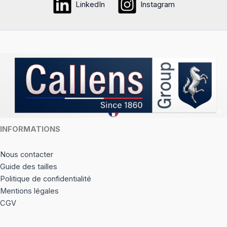
LinkedIn
Instagram
options
peuvent
être
choisies
sur
la
page
du
produit
INFORMATIONS
Nous contacter
Guide des tailles
Politique de confidentialité
Mentions légales
CGV