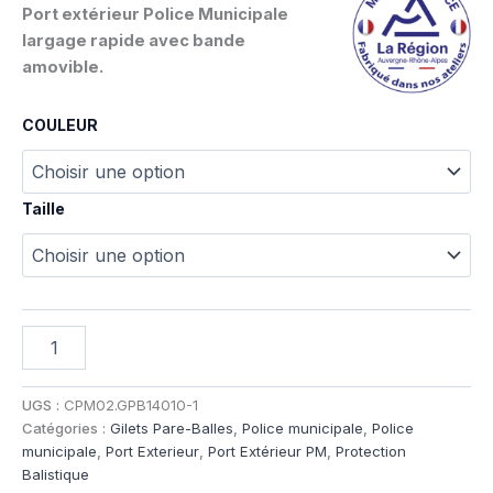
Port extérieur Police Municipale
largage rapide avec bande
amovible.
COULEUR
Taille
quantité
de
QUICK
RELEASE
UGS :
CPM02.GPB14010-1
IIIA
Catégories :
Gilets Pare-Balles
,
Police municipale
,
Police
POLICE
municipale
,
Port Exterieur
,
Port Extérieur PM
,
Protection
MUNICIPALE
Balistique
-