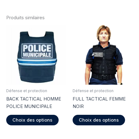
Produits similaires
Défense et protection
Défense et protection
BACK TACTICAL HOMME
FULL TACTICAL FEMME
POLICE MUNICIPALE
NOIR
Ce
Ce
Choix des options
Choix des options
produit
produi
a
a
plusieurs
plusie